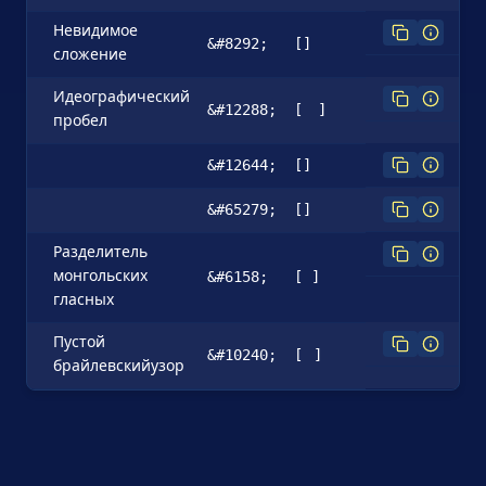
Невидимое
&#8292;
[⁤]
сложение
Идеографический
&#12288;
[ ]
пробел
&#12644;
[ㅤ]
&#65279;
[ ]
Разделитель
&#6158;
[ ]
монгольских
гласных
Пустой
&#10240;
[⠀]
брайлевский узор