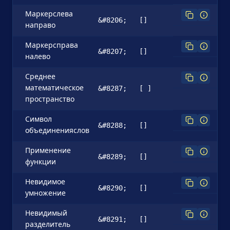
Маркер слева
&#8206;
[‎]
направо
Маркер справа
&#8207;
[‏]
налево
Среднее
&#8287;
[ ]
математическое
пространство
Символ
&#8288;
[⁠]
объединения слов
Применение
&#8289;
[⁡]
функции
Невидимое
&#8290;
[⁢]
умножение
Невидимый
&#8291;
[⁣]
разделитель